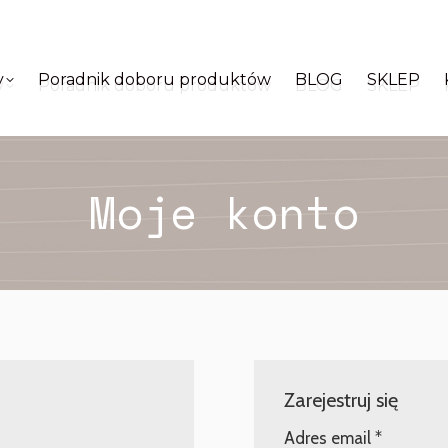
y
Poradnik doboru produktów
BLOG
SKLEP
y
Poradnik doboru produktów
BLOG
SKLEP
Moje konto
Zarejestruj się
ne
Wymaga
Adres email
*