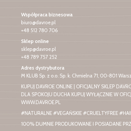
Współpraca biznesowa
biuro@davroe.pl
+48 512 780 706
Sklep online
sklep@davroe.pl
+48 789 757 252
Adres dystrybutora
M KLUB Sp. z o.o. Sp. k. Chmielna 71, 00-801 War
KUPUJ DAVROE ONLINE | OFICJALNY SKLEP DAVR
DLA SPOKOJU DUCHA KUPUJ WYŁĄCZNIE W OFICJ
WWW.DAVROE.PL
#NATURALNE #VEGAŃSKIE #CRUELTYFREE #HA
100% DUMNIE PRODUKOWANE I POSIADANE PR