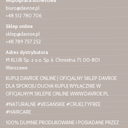
Współpraca biznesowa
biuro@davroe.pl
+48 512 780 706
Sklep online
sklep@davroe.pl
+48 789 757 252
Adres dystrybutora
M KLUB Sp. z o.o. Sp. k. Chmielna 71, 00-801
Warszawa
KUPUJ DAVROE ONLINE | OFICJALNY SKLEP DAVROE
DLA SPOKOJU DUCHA KUPUJ WYŁĄCZNIE W
OFICJALNYM SKLEPIE ONLINE WWW.DAVROE.PL
#NATURALNE #VEGAŃSKIE #CRUELTYFREE
#HAIRCARE
100% DUMNIE PRODUKOWANE I POSIADANE PRZEZ