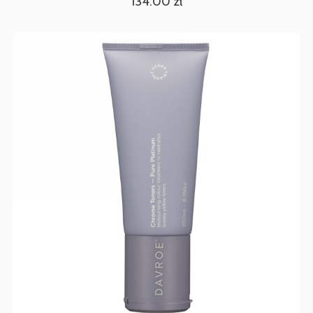
134.00
zł