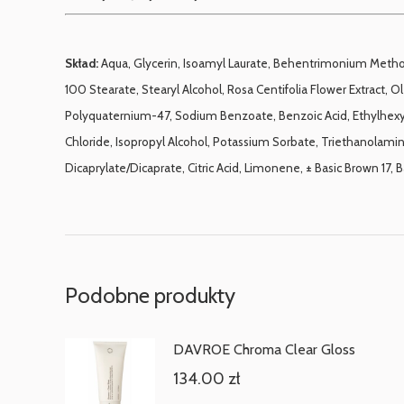
Skład:
Aqua, Glycerin, Isoamyl Laurate, Behentrimonium Methos
100 Stearate, Stearyl Alcohol, Rosa Centifolia Flower Extract, O
Polyquaternium-47, Sodium Benzoate, Benzoic Acid, Ethylhexy
Chloride, Isopropyl Alcohol, Potassium Sorbate, Triethanolami
Dicaprylate/Dicaprate, Citric Acid, Limonene, ± Basic Brown 17, B
Podobne produkty
DAVROE Chroma Clear Gloss
134.00
zł