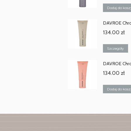
Dodaj do kosz
DAVROE Chro
134.00
zł
Szczegóły
DAVROE Chro
134.00
zł
Dodaj do kosz