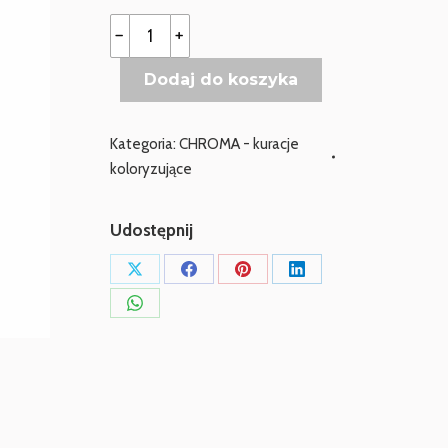
ilość
﹣
﹢
DAVROE
Dodaj do koszyka
Chroma
Rose
Quartz
Kategoria:
CHROMA - kuracje
koloryzujące
Udostępnij
Udostępnij
Udostępnij
Udostępnij
Udostępnij
przez
przez
przez
przez
Udostępnij
X
Facebook
Pinterest
LinkedIn
przez
WhatsApp