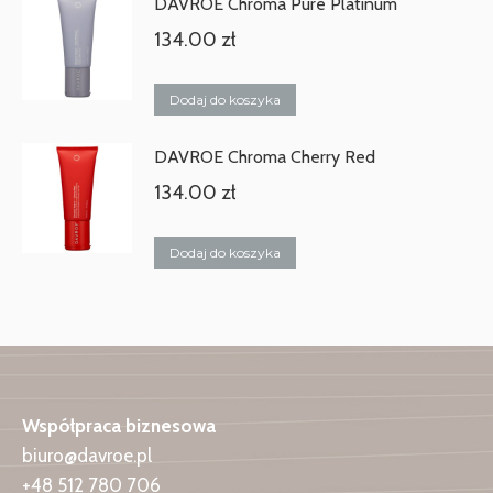
DAVROE Chroma Pure Platinum
134.00
zł
Dodaj do koszyka
DAVROE Chroma Cherry Red
134.00
zł
Dodaj do koszyka
Współpraca biznesowa
biuro@davroe.pl
+48 512 780 706