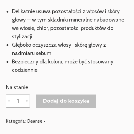
Delikatnie usuwa pozostałości z włosów i skóry
głowy — w tym składniki mineralne nabudowane
we włosie, chlor, pozostałości produktów do
stylizacji
Głęboko oczyszcza włosy i skórę głowy z
nadmiaru sebum
Bezpieczny dla koloru, może być stosowany
codziennie
Na stanie
ilość
﹣
﹢
Dodaj do koszyka
DAVROE
CLARIFY
Kategoria:
Cleanse
Szampon
głęboko