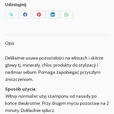
Udostępnij
oczyszczający
200ml
Udostępnij
Udostępnij
Udostępnij
Udostępnij
Udostępnij
przez
przez
przez
przez
przez
X
Facebook
Pinterest
LinkedIn
WhatsApp
Opis
Delikatnie usuwa pozostałości na włosach i skórze
głowy tj. minerały, chlor, produkty do stylizacji i
nadmiar sebum. Pomaga zapobiegać przyszłym
zniszczeniom.
Sposób użycia:
Włosy normalne:
użyj szamponu od nasady po
końce dwukrotnie. Przy drugim myciu pozostaw na 2
minuty. Dokładnie spłucz.