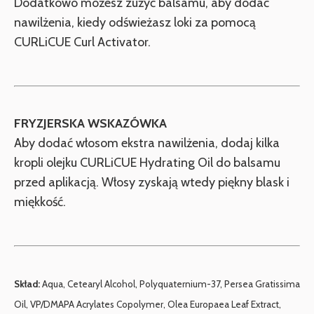
Dodatkowo możesz zużyć balsamu, aby dodać
nawilżenia, kiedy odświeżasz loki za pomocą
CURLiCUE Curl Activator.
FRYZJERSKA WSKAZÓWKA
Aby dodać włosom ekstra nawilżenia, dodaj kilka
kropli olejku CURLiCUE Hydrating Oil do balsamu
przed aplikacją. Włosy zyskają wtedy piękny blask i
miękkość.
Skład:
Aqua, Cetearyl Alcohol, Polyquaternium-37, Persea Gratissima
Oil, VP/DMAPA Acrylates Copolymer, Olea Europaea Leaf Extract,