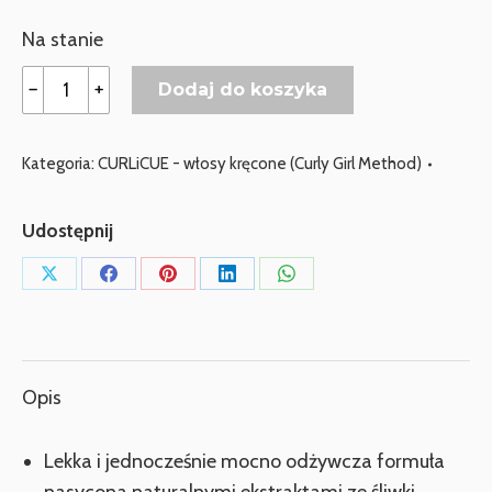
Na stanie
ilość
﹣
﹢
Dodaj do koszyka
DAVROE
CURLiCUE
Kategoria:
CURLiCUE - włosy kręcone (Curly Girl Method)
Curl
Balm
Udostępnij
-
Nawilżający
Udostępnij
Udostępnij
Udostępnij
Udostępnij
Udostępnij
balsam
przez
przez
przez
przez
przez
podkreślający
X
Facebook
Pinterest
LinkedIn
WhatsApp
naturalny
skręt
Opis
Lekka i jednocześnie mocno odżywcza formuła