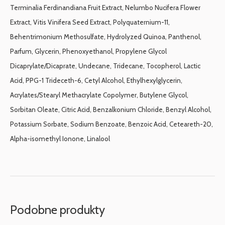
Terminalia Ferdinandiana Fruit Extract, Nelumbo Nucifera Flower
Extract, Vitis Vinifera Seed Extract, Polyquaternium-11,
Behentrimonium Methosulfate, Hydrolyzed Quinoa, Panthenol,
Parfum, Glycerin, Phenoxyethanol, Propylene Glycol
Dicaprylate/Dicaprate, Undecane, Tridecane, Tocopherol, Lactic
Acid, PPG-1 Trideceth-6, Cetyl Alcohol, Ethylhexylglycerin,
Acrylates/Stearyl Methacrylate Copolymer, Butylene Glycol,
Sorbitan Oleate, Citric Acid, Benzalkonium Chloride, Benzyl Alcohol,
Potassium Sorbate, Sodium Benzoate, Benzoic Acid, Ceteareth-20,
Alpha-isomethyl Ionone, Linalool
Podobne produkty