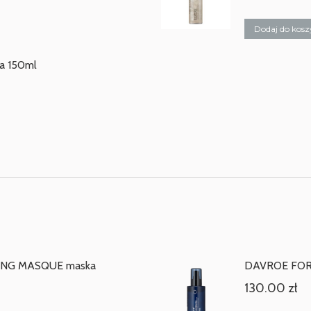
Dodaj do kosz
a 150ml
ING MASQUE maska
DAVROE FORTI
130.00
zł