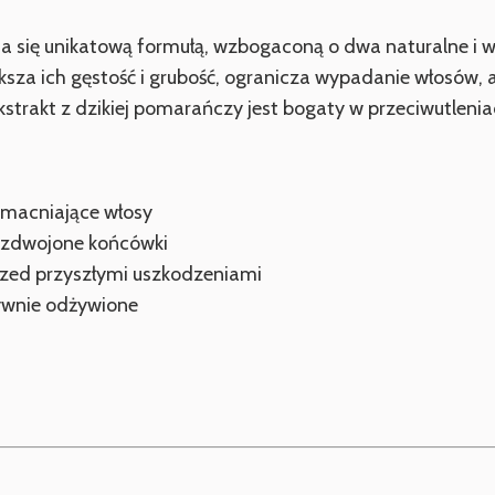
a się unikatową formułą, wzbogaconą o dwa naturalne i we
sza ich gęstość i grubość, ogranicza wypadanie włosów,
trakt z dzikiej pomarańczy jest bogaty w przeciwutleniac
macniające włosy
rozdwojone końcówki
rzed przyszłymi uszkodzeniami
sywnie odżywione