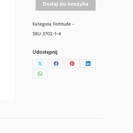
Dodaj do koszyka
FORTITUDE
Odżywka
wzmacniająca
Kategoria:
Fortitude
325ml
SKU:
3702-1-4
Udostępnij
Udostępnij
Udostępnij
Udostępnij
Udostępnij
przez
przez
przez
przez
Udostępnij
X
Facebook
Pinterest
LinkedIn
przez
WhatsApp