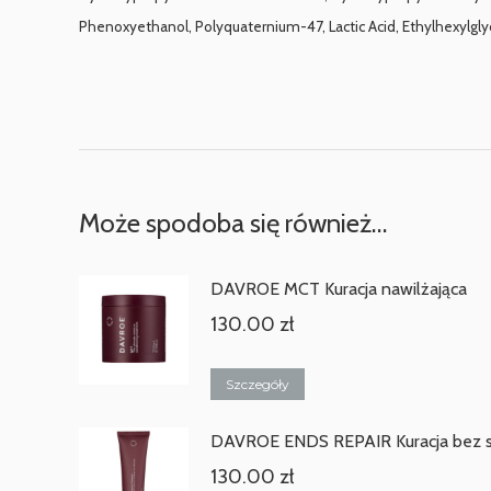
Phenoxyethanol, Polyquaternium-47, Lactic Acid, Ethylhexylglyce
Może spodoba się również…
DAVROE MCT Kuracja nawilżająca
130.00
zł
Szczegóły
DAVROE ENDS REPAIR Kuracja bez s
130.00
zł