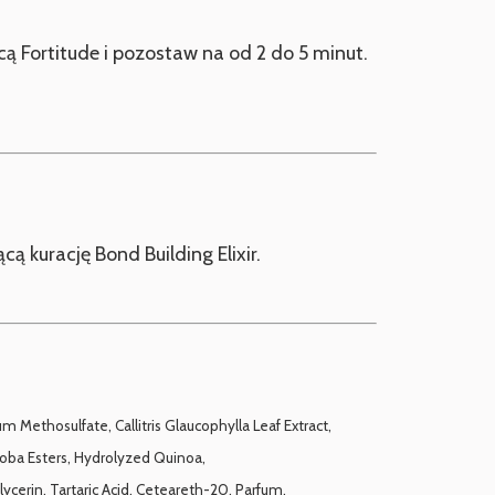
ortitude i pozostaw na od 2 do 5 minut.
ą kurację Bond Building Elixir.
Methosulfate, Callitris Glaucophylla Leaf Extract,
Jojoba Esters, Hydrolyzed Quinoa,
erin, Tartaric Acid, Ceteareth-20, Parfum,