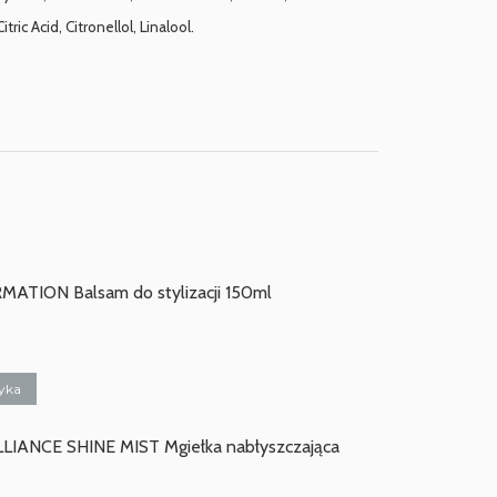
c Acid, Citronellol, Linalool.
TION Balsam do stylizacji 150ml
yka
IANCE SHINE MIST Mgiełka nabłyszczająca