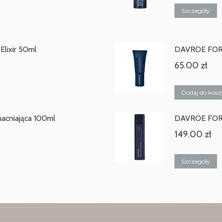
Szczegóły
lixir 50ml
DAVROE FORT
65.00
zł
Dodaj do kosz
cniająca 100ml
DAVROE FORT
149.00
zł
Szczegóły