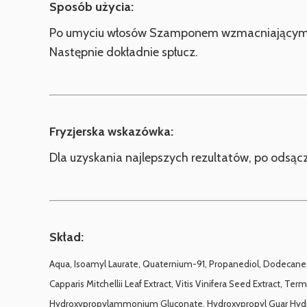
Sposób użycia:
Po umyciu włosów Szamponem wzmacniającym Fo
Następnie dokładnie spłucz.
Fryzjerska wskazówka:
Dla uzyskania najlepszych rezultatów, po odsącz
Skład:
Aqua, Isoamyl Laurate, Quaternium-91, Propanediol, Dodecane, S
Capparis Mitchellii Leaf Extract, Vitis Vinifera Seed Extract, Te
Hydroxypropylammonium Gluconate, Hydroxypropyl Guar Hydroxy