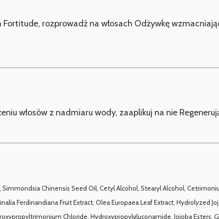
rtitude, rozprowadź na włosach Odżywkę wzmacniającą F
eniu włosów z nadmiaru wody, zaaplikuj na nie Regenerując
immondsia Chinensis Seed Oil, Cetyl Alcohol, Stearyl Alcohol, Cetrimonium 
rminalia Ferdinandiana Fruit Extract, Olea Europaea Leaf Extract, Hydrolyzed 
propyltrimonium Chloride, Hydroxypropylgluconamide, Jojoba Esters, Glyc