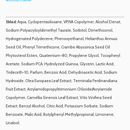
Skład:
Aqua, Cyclopentasiloxane, VP/VA Copolymer, Alcohol Denat,
Sodium Polyacryloyldimethyl Taurate, Sorbitol, Dimethiconol,
Hydrogenated Polydecene, Phenoxyethanol, Helianthus Annuus
Seed Oil, Phenyl Trimethicone, Crambe Abyssinica Seed Oil
Phytosterol Esters, Quaternium-80, Propylene Glycol, Tocopheryl
Acetate, Sodium PCA, Hydrolyzed Quinoa, Glycerin, Lactic Acid,
Trideceth-10, Parfum, Benzoic Acid, Dehydroacetic Acid, Sodium
Hydroxide, Olea Europaea Leaf Extract, Terminalia Ferdinandiana
Fruit Extract, Acrylamidopropyltrimonium Chloride/AcryIamide
Copolymer, Camellia Sinensis Leaf Extract, Vitis Vinifera Seed
Extract, Benzyl Alcohol, Citric Acid, Potassium Sorbate, Sodium
Benzoate, Malic Acid, Butylphenyl Methylpropional, Limonene,
Linalool.