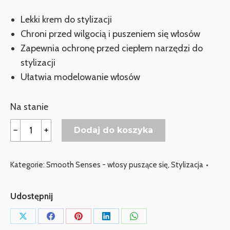
Lekki krem do stylizacji
Chroni przed wilgocią i puszeniem się włosów
Zapewnia ochronę przed ciepłem narzędzi do
stylizacji
Ułatwia modelowanie włosów
Na stanie
ilość
﹣
﹢
Dodaj do koszyka
DAVROE
SMOOTHING
Kategorie:
Smooth Senses - włosy puszące się
,
Stylizacja
BALM
Balsam
Udostępnij
wygładzający
50ml
Udostępnij
Udostępnij
Udostępnij
Udostępnij
Udostępnij