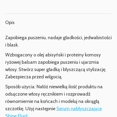
przez
przez
przez
przez
przez
X
Facebook
Pinterest
LinkedIn
WhatsApp
Opis
Zapobiega puszeniu, nadaje gładkości, jedwabistości
i blask.
Wzbogacony o olej abisyński i proteiny komosy
ryżowej balsam zapobiega puszeniu i ujarzmia
włosy. Stwórz super gładką i błyszczącą stylizację.
Zabezpiecza przed wilgocią.
Sposób użycia: Nałóż niewielką ilość produktu na
odsączone włosy ręcznikiem i rozprowadź
równomiernie na końcach i modeluj na okrągłą
szczotkę. Użyj następnie
Serum nabłyszczające
Shine Fluid
.