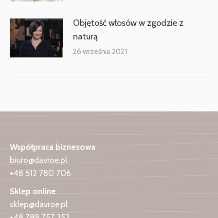
Objętość włosów w zgodzie z
naturą
26 września 2021
Współpraca biznesowa
biuro@davroe.pl
+48 512 780 706
Sklep online
sklep@davroe.pl
+48 789 757 252