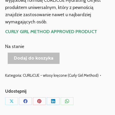
wyjątkową formułę CURLiCUE Hydrating Oil jest
produktem uniwersalnym, który z pewnością
znajdzie zastosowanie nawet u najbardziej
wymagających osób.
CURLY GIRL METHOD APPROVED PRODUCT
Na stanie
Dodaj do koszyka
Kategoria:
CURLiCUE - włosy kręcone (Curly Girl Method)
Udostępnij
Udostępnij
Udostępnij
Udostępnij
Udostępnij
Udostępnij
przez
przez
przez
przez
przez